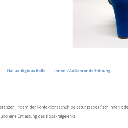
Hallux-Rigidus Rolle
Innen- ⁄ Außenranderhöhung
fferenzen, indem der Konfektionsschuh belastungsspezifisch innen ode
und eine Entlastung des Iliosakralgelenks.